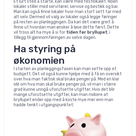
Et lurt sted å starte, kan være med festlokalet. Noen
lokaler stiller med servitører, servise og bestikk og bar.
Man kan også finne lokaler hvor man stort sett tar med
alt selv. Dermed vil valg av lokaler også legge føringer
på resten av planleggingen. Da kan det være greit å
finne ut hvordan man ønsker å løse dette først. Dette
vil tross alt ha mye å si for
tiden før bryllupet
, i
tillegg til gjennomføringen av selve dagen.
Ha styring på
økonomien
I starten av planleggingsfasen kan man sette opp et
budsjett. Det vil også kunne hjelpe med å få en oversikt
over hva man faktisk skal bruke penger på. Med en klar
idé om hva man skal bruke penger på, vil man i større
grad kunne unngå uforutsette utgifter. Hvis det blir
mange uforutsette utgifter, kan man risikere at
bryllupet ender opp med å koste mye mer enn man
hadde tenkt i utgangspunktet.