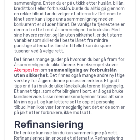
sammenligne. Enten du er på utkikk etter huslån, billån,
kredittkort eller forbrukslån, burde du alltid gå gjennom
en rekke tilbud før du velger et alternativ. Det eneste
lånet som kan slippe unna sammenligning med en
konkurrent er studentlånet. De vanligste tjenestene er
derimot rettet mot å sammenligne forbrukslån. Med
sine høyere renter, og lån uten sikkerhet, er det større
variabler som skiller det beste lånet fra mindre
gunstige alternativ. I beste tilfellet kan du spare
tusener ved å velge rett.
Det finnes mange guider på hvordan du bør gå fram for
å sammenligne de ulike lånene. For eksempel skriver
Akersposten
om
sammenligning av forbrukslån
uten sikkerhet
. Det finnes også mange andre nyttige
verktøy for å gjøre denne prosessen enklere. Et godt
tips er å ta i bruk de ulike lånekalkulatorene tilgjengelig.
Et annet tips, som ofte blir glemt bort, er å også bruke
kundeservice. Disse menneskene kjenner tross alt sine
lån inn og ut, og kan lettere sette opp et personlig
tilbud. Men ikke vær for medgjørlig her; det er de som er
på jakt etter forbrukere, ikke motsatt.
Refinansiering
Det er ikke kun nye lån du kan sammenligne på nett.
Refinansieringslån er også et alternativ. Refinansiering