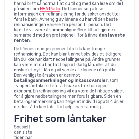
har nå blitt så normalt at du til og med kan lese om det
på sider som
NEA Radio
. Det lønner seg å lese
informasjon om refinansiering før du søker om dette i
første bank. Avhengig av lånene du har vil den beste
refinansieringen variere fra person til person. Det
lureste vil være å sammenligne flere tilbud, gjerne i
samarbeid med en profesjonell, for å finne
den laveste
renten
.
Det finnes mange grunner til at du kan trenge
refinansiering. Det kan blant annet skyldes et tidligere
lån du ikke har klart nedbetalingene på. Andre grunner
kan være at du har tatt opp et dårlig lån, eller at du
ønsker et nytt lån og vil samle alle lånene i én pakke.
Den vanligste årsaken er derimot
betalingsanmerkninger og inkassovarsler
, som
tvinger låntakere til å få tilbake struktur i egen
økonomi. En refinansiering vil da være det riktige valget
for å gjøre nedbetalingene mer forutsigbare. Siden en
betalingsanmerkning kan følge et individ i opptil 4 år, er
det lurt å ta kontakt for hjelp snarest mulig.
Frihet som låntaker
Spesielt
den siste
tiden har