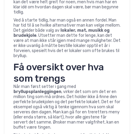
kan det være helt greit for noen, men hvis man har en
klar idé om hvordan dagen skal være, bør man begynne
tidlig.
Ved å starte tidlig, har man også en annen fordel. Man
har tid til å se hvilke alternativer man kan velge mellom.
Det gjelder både valg av
lokaler, mat, musikk og
brudekjole
. Utsetter man dette for lenge, kan det
være at man ikke står igjen med mange muligheter. Det
er ikke uvanlig å måtte bestille lokaler opptil et år i
forveien, spesielt hvis det er lokaler som ofte brukes til
bryllup.
Få oversikt over hva
som trengs
Når man først setter i gang med
bryllupsplanleggingen
, virker det som om det er en
million ting som må ordnes. Det holder ikke å finne den
perfekte brudekjolen og det perfekte lokalet. Det er for
eksempel også viktig å tenke igjennom hva som skal
serveres den dagen. Man kan gå for en treretters meny
(eller enda større, så klart), hvor alle gjestene får
servert det samme. Ønsker man mer valgfrihet, kan en
buffet være tingen.