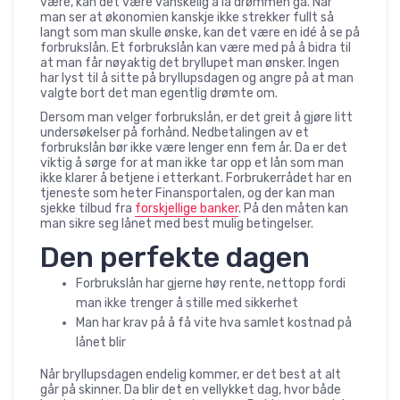
være, kan det være vanskelig å la drømmen gå. Når
man ser at økonomien kanskje ikke strekker fullt så
langt som man skulle ønske, kan det være en idé å se på
forbrukslån. Et forbrukslån kan være med på å bidra til
at man får nøyaktig det bryllupet man ønsker. Ingen
har lyst til å sitte på bryllupsdagen og angre på at man
valgte bort det man egentlig drømte om.
Dersom man velger forbrukslån, er det greit å gjøre litt
undersøkelser på forhånd. Nedbetalingen av et
forbrukslån bør ikke være lenger enn fem år. Da er det
viktig å sørge for at man ikke tar opp et lån som man
ikke klarer å betjene i etterkant. Forbrukerrådet har en
tjeneste som heter Finansportalen, og der kan man
sjekke tilbud fra
forskjellige banker
. På den måten kan
man sikre seg lånet med best mulig betingelser.
Den perfekte dagen
Forbrukslån har gjerne høy rente, nettopp fordi
man ikke trenger å stille med sikkerhet
Man har krav på å få vite hva samlet kostnad på
lånet blir
Når bryllupsdagen endelig kommer, er det best at alt
går på skinner. Da blir det en vellykket dag, hvor både