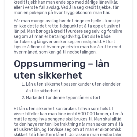
kredittsjekk kan man ende opp med dårlige lånevilkår,
eller i verste fall avslag. Ved å la seg kredittsjekke, får
man en pekepinn på hvor trygg økonomi man har.
Får man mange avslag bør det ringe en bjelle – kanskje
er ikke dette det rette tidspunktet å ta opp et usikret
lån på. Man bør også kredittvurdere seg selv, og forsikre
seg om at man er betalingsdyktig. Det siste både
låntaker og långiver ønsker seg, er mislighold. Et lurt
tips er å finne ut hvor mye ekstra man har å rutte med
hver måned, som kan gå til nedbetalingen.
Oppsummering – lån
uten sikkerhet
Lån uten sikkerhet passer kunder uten eiendeler
å stille sikkerhet i
Markedet for denne typen lån er stort
Et lån uten sikkerhet kan brukes til hva som helst. I
visse tilfeller kan man låne inntil 600 000 kroner, uten å
måtte oppgi hva pengene skal brukes til. Man skal alltid
ta den høye renten i betraktning når man søker om å få
et usikret lån, og forvisse seg om at man er økonomisk
skikket til å håndtere lånet. Jo raskere man nedbetaler,