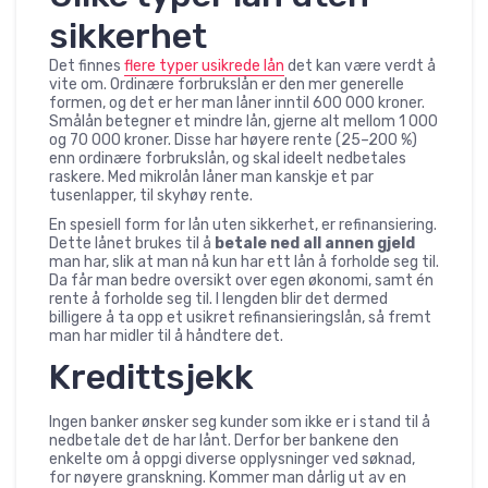
sikkerhet
Det finnes
flere typer usikrede lån
det kan være verdt å
vite om. Ordinære forbrukslån er den mer generelle
formen, og det er her man låner inntil 600 000 kroner.
Smålån betegner et mindre lån, gjerne alt mellom 1 000
og 70 000 kroner. Disse har høyere rente (25–200 %)
enn ordinære forbrukslån, og skal ideelt nedbetales
raskere. Med mikrolån låner man kanskje et par
tusenlapper, til skyhøy rente.
En spesiell form for lån uten sikkerhet, er refinansiering.
Dette lånet brukes til å
betale ned all annen gjeld
man har, slik at man nå kun har ett lån å forholde seg til.
Da får man bedre oversikt over egen økonomi, samt én
rente å forholde seg til. I lengden blir det dermed
billigere å ta opp et usikret refinansieringslån, så fremt
man har midler til å håndtere det.
Kredittsjekk
Ingen banker ønsker seg kunder som ikke er i stand til å
nedbetale det de har lånt. Derfor ber bankene den
enkelte om å oppgi diverse opplysninger ved søknad,
for nøyere granskning. Kommer man dårlig ut av en