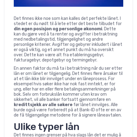
Det finnes ikke noe som kan kalles det perfekte lånet. I
stedet er du nødt til å lete etter det beste tilbudet for
din egen posisjon og personlige økonomi
. Dette
kan du gjøre ved å ta renter og avgifter i betraktning
med nedbetalingstid, tilgjengelighet og andre
personlige kriterier. Avgifter og gebyrer inkludert i lånet
er også viktig, og et annet punkt du må ha oversikt
over. Dette kan være alt fra etableringsgebyr,
fakturagebyr, depotgebyr og termingebyr.
En annen faktor du må ta i betraktning når du ser etter
lån er om lånet er tilgjengelig. Det finnes flere årsaker til
at et lån ikke blir innvilget under en låneprosess. For
eksempel hvis søker ikke har nok fast inntekt, er for
ung, eller har en eller flere betalingsanmerkninger på
bok. Selv om forbrukslån kommer uten krav om
sikkerhet, vil alle banker fortsatt gjennomføre en
kredittsjekk av alle søkere
før lånet innvilges. Alle
burde også være forberedt på at Bank-ID ofte er en av
de få tilgjengelige metodene for å signere låneavtalen.
Ulike typer lån
Det finnes ingen grenser på hva slags lån det er mulig å