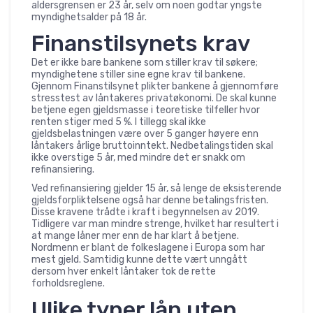
aldersgrensen er 23 år, selv om noen godtar yngste
myndighetsalder på 18 år.
Finanstilsynets krav
Det er ikke bare bankene som stiller krav til søkere;
myndighetene stiller sine egne krav til bankene.
Gjennom Finanstilsynet plikter bankene å gjennomføre
stresstest av låntakeres privatøkonomi. De skal kunne
betjene egen gjeldsmasse i teoretiske tilfeller hvor
renten stiger med 5 %. I tillegg skal ikke
gjeldsbelastningen være over 5 ganger høyere enn
låntakers årlige bruttoinntekt. Nedbetalingstiden skal
ikke overstige 5 år, med mindre det er snakk om
refinansiering.
Ved refinansiering gjelder 15 år, så lenge de eksisterende
gjeldsforpliktelsene også har denne betalingsfristen.
Disse kravene trådte i kraft i begynnelsen av 2019.
Tidligere var man mindre strenge, hvilket har resultert i
at mange låner mer enn de har klart å betjene.
Nordmenn er blant de folkeslagene i Europa som har
mest gjeld. Samtidig kunne dette vært unngått
dersom hver enkelt låntaker tok de rette
forholdsreglene.
Ulike typer lån uten