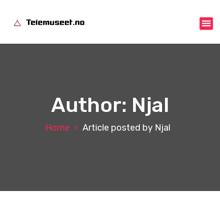
S
k
telemuseet.no
i
p
t
o
c
o
n
Author: Njal
t
e
n
Home
Article posted by Njal
t