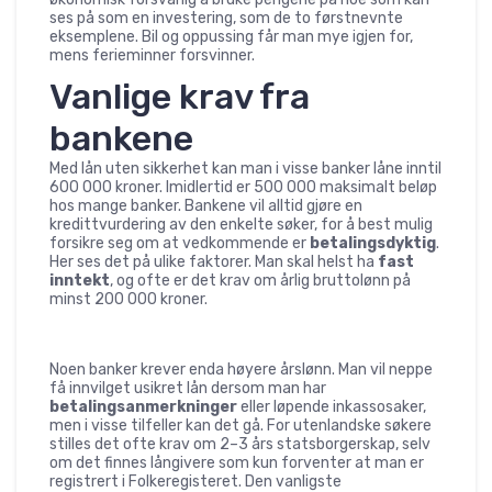
ses på som en investering, som de to førstnevnte
eksemplene. Bil og oppussing får man mye igjen for,
mens ferieminner forsvinner.
Vanlige krav fra
bankene
Med lån uten sikkerhet kan man i visse banker låne inntil
600 000 kroner. Imidlertid er 500 000 maksimalt beløp
hos mange banker. Bankene vil alltid gjøre en
kredittvurdering av den enkelte søker, for å best mulig
forsikre seg om at vedkommende er
betalingsdyktig
.
Her ses det på ulike faktorer. Man skal helst ha
fast
inntekt
, og ofte er det krav om årlig bruttolønn på
minst 200 000 kroner.
Noen banker krever enda høyere årslønn. Man vil neppe
få innvilget usikret lån dersom man har
betalingsanmerkninger
eller løpende inkassosaker,
men i visse tilfeller kan det gå. For utenlandske søkere
stilles det ofte krav om 2–3 års statsborgerskap, selv
om det finnes långivere som kun forventer at man er
registrert i Folkeregisteret. Den vanligste