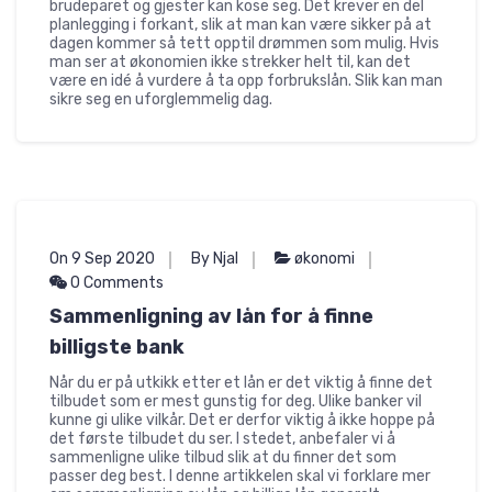
brudeparet og gjester kan kose seg. Det krever en del
planlegging i forkant, slik at man kan være sikker på at
dagen kommer så tett opptil drømmen som mulig. Hvis
man ser at økonomien ikke strekker helt til, kan det
være en idé å vurdere å ta opp forbrukslån. Slik kan man
sikre seg en uforglemmelig dag.
On 9 Sep 2020
By Njal
økonomi
0 Comments
Sammenligning av lån for å finne
billigste bank
Når du er på utkikk etter et lån er det viktig å finne det
tilbudet som er mest gunstig for deg. Ulike banker vil
kunne gi ulike vilkår. Det er derfor viktig å ikke hoppe på
det første tilbudet du ser. I stedet, anbefaler vi å
sammenligne ulike tilbud slik at du finner det som
passer deg best. I denne artikkelen skal vi forklare mer