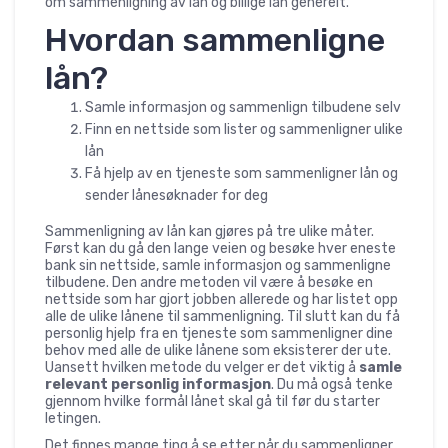
om sammenligning av lån og billige lån generelt.
Hvordan sammenligne
lån?
Samle informasjon og sammenlign tilbudene selv
Finn en nettside som lister og sammenligner ulike
lån
Få hjelp av en tjeneste som sammenligner lån og
sender lånesøknader for deg
Sammenligning av lån kan gjøres på tre ulike måter.
Først kan du gå den lange veien og besøke hver eneste
bank sin nettside, samle informasjon og sammenligne
tilbudene. Den andre metoden vil være å besøke en
nettside som har gjort jobben allerede og har listet opp
alle de ulike lånene til sammenligning. Til slutt kan du få
personlig hjelp fra en tjeneste som sammenligner dine
behov med alle de ulike lånene som eksisterer der ute.
Uansett hvilken metode du velger er det viktig å
samle
relevant personlig informasjon
. Du må også tenke
gjennom hvilke formål lånet skal gå til før du starter
letingen.
Det finnes mange ting å se etter når du sammenligner