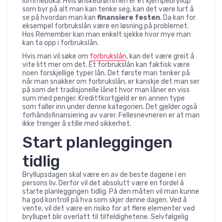
lommeboka. Hvis ønskedrømmen er et kjempebryllup
som byr på alt man kan tenke seg, kan det være lurt å
se på hvordan man kan
finansiere festen
. Da kan for
eksempel forbrukslån være en løsning på problemet.
Hos Remember kan man enkelt sjekke hvor mye man
kan ta opp i forbrukslån.
Hvis man vil søke om
forbrukslån
, kan det være greit å
vite litt mer om det. Et forbrukslån kan faktisk være
noen forskjellige typer lån. Det første man tenker på
når man snakker om forbrukslån, er kanskje det man ser
på som det tradisjonelle lånet hvor man låner en viss
sum med penger. Kredittkortgjeld er en annen type
som faller inn under denne kategorien. Det gjelder også
forhåndsfinansiering av varer. Fellesnevneren er at man
ikke trenger å stille med sikkerhet.
Start planleggingen
tidlig
Bryllupsdagen skal være en av de beste dagene i en
persons liv. Derfor vil det absolutt være en fordel å
starte planleggingen tidlig. På den måten vil man kunne
ha god kontroll på hva som skjer denne dagen. Ved å
vente, vil det være en risiko for at flere elementer ved
bryllupet blir overlatt til tilfeldighetene. Selvfølgelig