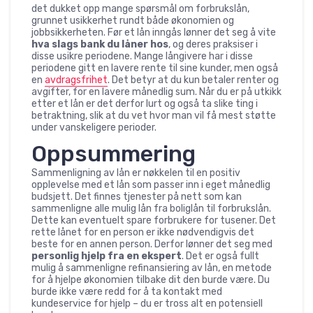
det dukket opp mange spørsmål om forbrukslån,
grunnet usikkerhet rundt både økonomien og
jobbsikkerheten. Før et lån inngås lønner det seg å vite
hva slags bank du låner hos
, og deres praksiser i
disse usikre periodene. Mange långivere har i disse
periodene gitt en lavere rente til sine kunder, men også
en
avdragsfrihet
. Det betyr at du kun betaler renter og
avgifter, for en lavere månedlig sum. Når du er på utkikk
etter et lån er det derfor lurt og også ta slike ting i
betraktning, slik at du vet hvor man vil få mest støtte
under vanskeligere perioder.
Oppsummering
Sammenligning av lån er nøkkelen til en positiv
opplevelse med et lån som passer inn i eget månedlig
budsjett. Det finnes tjenester på nett som kan
sammenligne alle mulig lån fra boliglån til forbrukslån.
Dette kan eventuelt spare forbrukere for tusener. Det
rette lånet for en person er ikke nødvendigvis det
beste for en annen person. Derfor lønner det seg med
personlig hjelp fra en ekspert
. Det er også fullt
mulig å sammenligne refinansiering av lån, en metode
for å hjelpe økonomien tilbake dit den burde være. Du
burde ikke være redd for å ta kontakt med
kundeservice for hjelp – du er tross alt en potensiell