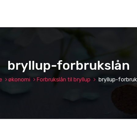
bryllup-forbrukslån
e
økonomi
Forbrukslån til bryllup
bryllup-forbruk