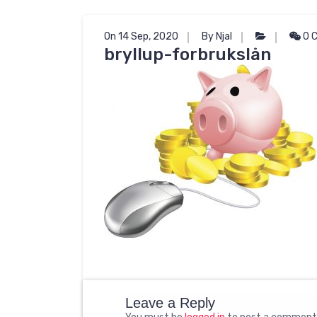
On 14 Sep, 2020
By Njal
0 
bryllup-forbrukslån
Leave a Reply