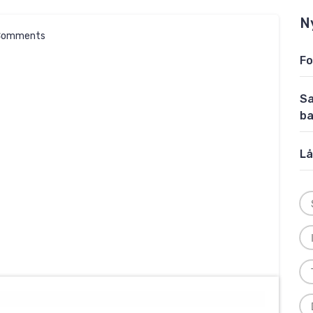
N
Comments
Fo
Sa
b
Lå